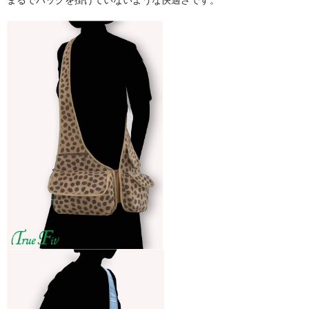
まるでバッグを掛けていないような快適さです。
ラムレザー［羊革］（3ポケット）
Fitbag デザイン・素材から選ぶ（2-pocket）
フェイクレザー（2ポケット）
ｳﾞｨﾝﾃｰｼﾞﾃﾞﾆﾑ（2ポケット）
カウレザー[牛革]（2ポケット）
ラムレザー[羊革] (2ポケット)
ペッカリーレザー[豚革] (2ポケット)
2-pocket（ポケットサイズから選ぶ）
ＡＦＢ201（ラージ一覧）
AFB202(ミディアム一覧）