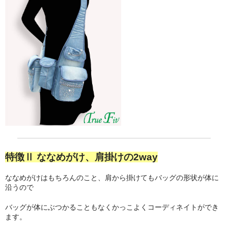
ＡＦＢ203（プリティ一覧）
3-pocket（ポケットサイズから選ぶ）
ＦＦＢ301（幅広タイプ一覧）
FFB302(スリムタイプ一覧）
バッグ&ポーチ
ボディバッグ（ウエストバッグ）
レザーウェア
ポケットサイズ比較
特徴Ⅱ ななめがけ、肩掛けの2way
Gallery
ななめがけはもちろんのこと、肩から掛けてもバッグの形状が体に
沿うので
旅行シーン（ギャラリー）
バッグが体にぶつかることもなくかっこよくコーディネイトができ
ショッピングシーン（ギャラリー）
ます。