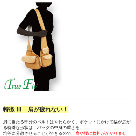
ビジネスシーン（ギャラリー）
CustomOrder
Company
Access
Contact
特徴 Ⅲ 肩が疲れない！
肩に当たる部分のベルトはやわらかく、ポケットにかけて幅が広が
る特殊な形状は、バッグの中身の重さを
均等に分散させることができるので、
肩や腰に負担がかかりませ