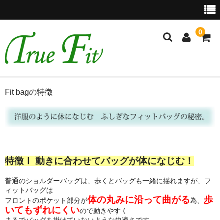
0
ホーム
Fit bagの特徴
Brand concept
Fit bagの特徴
LineUp
特徴Ⅰ 動きに合わせてバッグが体になじむ！
Fitbag デザイン・素材から選ぶ（3-pocket）
普通のショルダーバッグは、歩くとバッグも一緒に揺れますが、フ
ィットバッグは
ｳﾞｨﾝﾃｰｼﾞﾃﾞﾆﾑ（3ポケット）
体の丸みに沿って曲がる
歩
フロントのポケット部分が
為、
いてもずれにくい
ので動きやすく
カウレザー［牛革］（3ポケット）