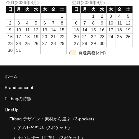
今月(2026年8月)
翌月(2026年9月)
日
月
火
水
木
金
土
日
月
火
水
木
金
土
1
1
2
3
4
5
2
3
4
5
6
7
8
6
7
8
9
10
11
12
9
10
11
12
13
14
15
13
14
15
16
17
18
19
16
17
18
19
20
21
22
20
21
22
23
24
25
26
23
24
25
26
27
28
29
27
28
29
30
30
31
(
発送業務休日)
ホーム
Brand concept
Fit bagの特徴
LineUp
Fitbag デザイン・素材から選ぶ（3-pocket）
ｳﾞｨﾝﾃｰｼﾞﾃﾞﾆﾑ（3ポケット）
カウレザー［牛革］（3ポケット）